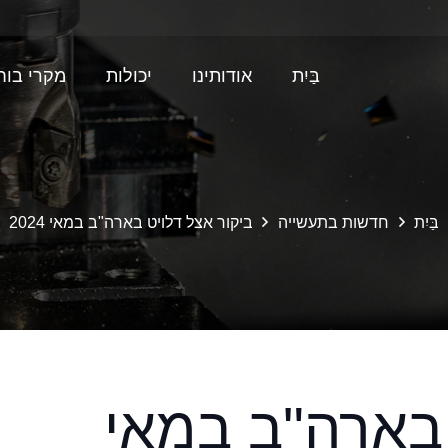
בַּיִת
אודותינו
יכולות
מקרי בוח
עיבוד שבבי CNC
חלקי PPSU לפריקת הברגה אוטומטית של עובש
עובש ניילון + GF לפרויק
בַּיִת
חדשות בתעשייה
ביקור אצל דלויט בארה"ב במאי 2024
 בארה"ב במאי