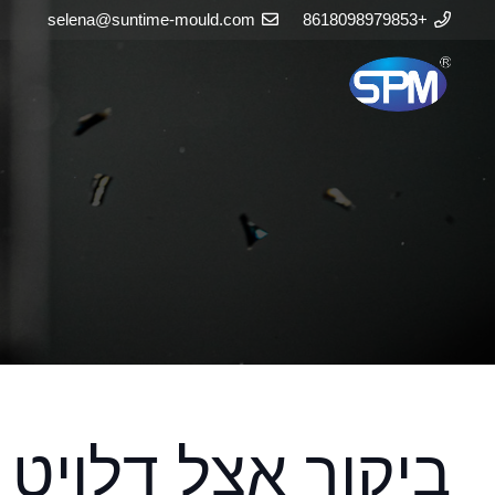
selena@suntime-mould.com
+8618098979853
ביקור אצל דלויט