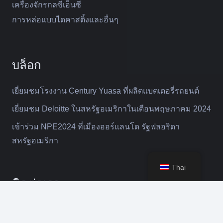
เครื่องจักรกลซีเอ็นซี
การหล่อแบบไดคาสติ้งและอื่นๆ
บล็อก
เยี่ยมชมโรงงาน Century Yuasa ที่ผลิตแบตเตอรี่รถยนต์
เยี่ยมชม Deloitte ในสหรัฐอเมริกาในเดือนพฤษภาคม 2024
เข้าร่วม NPE2024 ที่เมืองออร์แลนโด รัฐฟลอริดา
สหรัฐอเมริกา
Thai
ติดต่อเรา
คีย์บ
selena@suntime-mould.com