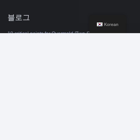
블로그
Korean
10 critical points for Overmold /Two-Shot / Insert Mold
Design
keyboard_arrow_up
센추리 유아사 자동차 배터리 공장 방문
2024년 5월 미국 Deloitte 방문
콘택트 렌즈
selena@suntime-mould.com
+8618098979853
블록 A, Sihai Yunchuang Building, Hou Ting 커뮤