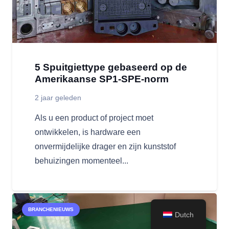
5 Spuitgiettype gebaseerd op de
Amerikaanse SP1-SPE-norm
2 jaar geleden
Als u een product of project moet
ontwikkelen, is hardware een
onvermijdelijke drager en zijn kunststof
behuizingen momenteel...
BRANCHENIEUWS
Dutch