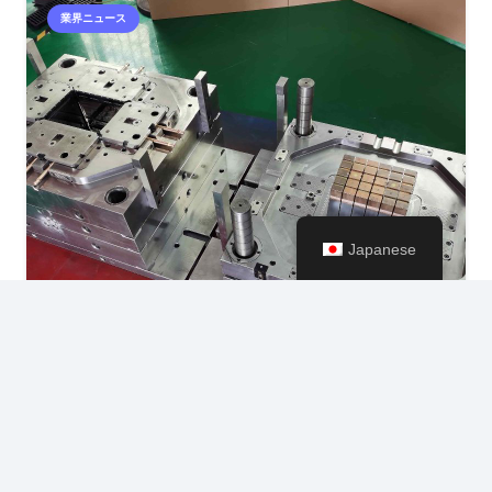
業界ニュース
Japanese
キー
射出成形金型の5つの知識